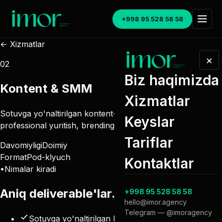
+998 95 528 58 58
← Xizmatlar
×
02
Biz haqimizda
Kontent & SMM
Xizmatlar
Sotuvga yo'naltirilgan kontent-plan, ijtimoiy tarmoqlarni
Keyslar
professional yuritish, brending va upakovka.
Tariflar
Davomiyligi
Doimiy
Format
Pod-klyuch
Kontaktlar
•
Nimalar kiradi
Aniq
deliverable'lar
.
+998 95 528 58 58
hello@imor.agency
Telegram — @imoragency
Sotuvga yo'naltirilgan kontent-plan (oyiga 30+