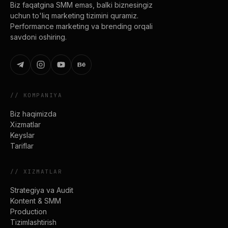
Biz faqatgina SMM emas, balki biznesingiz
uchun to'liq marketing tizimini quramiz.
Performance marketing va brending orqali
savdoni oshiring.
//
KOMPANIYA
Biz haqimizda
Xizmatlar
Keyslar
Tariflar
//
XIZMATLAR
Strategiya va Audit
Kontent & SMM
Production
Tizimlashtirish