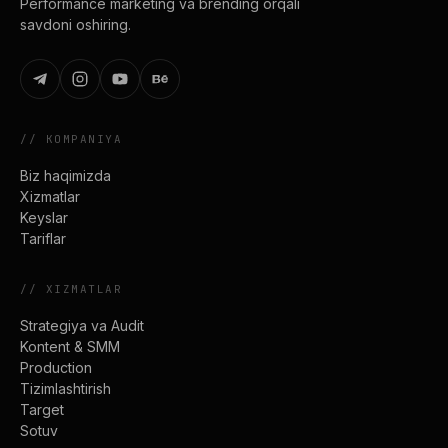
Performance marketing va brending orqali
savdoni oshiring.
//
KOMPANIYA
Biz haqimizda
Xizmatlar
Keyslar
Tariflar
//
XIZMATLAR
Strategiya va Audit
Kontent & SMM
Production
Tizimlashtirish
Target
Sotuv