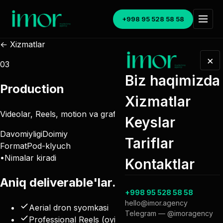
+998 95 528 58 58
← Xizmatlar
×
03
Biz haqimizda
Production
Xizmatlar
Videolar, Reels, motion va grafik kontent ishlab chiqarish.
Keyslar
Davomiyligi
Doimiy
Tariflar
Format
Pod-klyuch
•
Nimalar kiradi
Kontaktlar
Aniq
deliverable'lar
.
+998 95 528 58 58
hello@imor.agency
Aerial dron syomkasi
Telegram — @imoragency
Professional Reels (oyiga 24+)