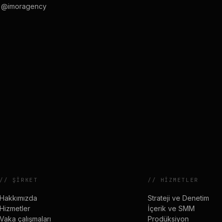
 @imoragency
//
ŞIRKET
//
HIZMETLER
Hakkımızda
Strateji ve Denetim
Hizmetler
İçerik ve SMM
Vaka çalışmaları
Prodüksiyon