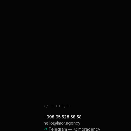
//
İLETIŞIM
+998 95 528 58 58
hello@imor.agency
↗
Telegram — @imoragency