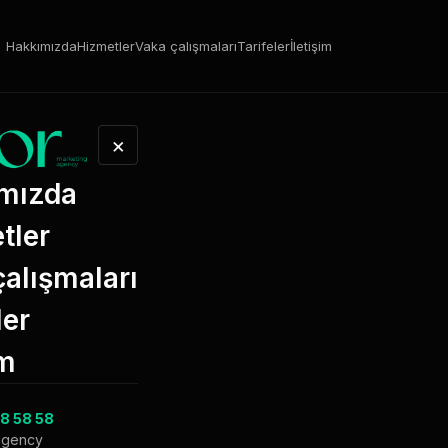
Hakkımızda
Hizmetler
Vaka çalışmaları
Tarifeler
İletişim
×
mızda
tler
alışmaları
ler
im
8 58 58
agency