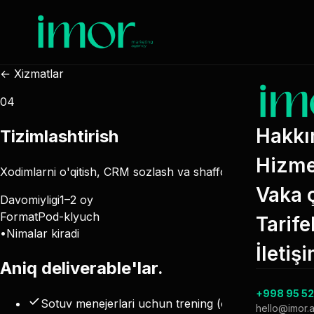
← Xizmatlar
04
Hakkı
Tizimlashtirish
Hizme
Xodimlarni o'qitish, CRM sozlash va shaffof hisobotlar.
Vaka ç
Davomiyligi
1–2 oy
Format
Pod-klyuch
Tarife
•
Nimalar kiradi
İletiş
Aniq
deliverable'lar
.
+998 95 52
Sotuv menejerlari uchun trening (oyiga 1)
hello@imor.