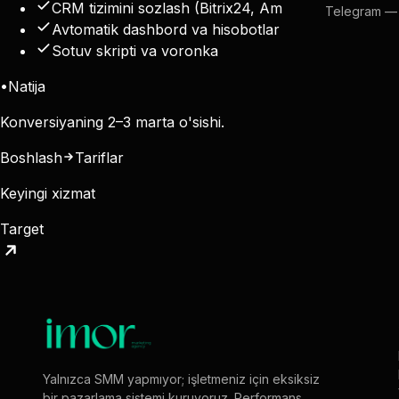
CRM tizimini sozlash (Bitrix24, AmoCRM)
Telegram —
Avtomatik dashbord va hisobotlar
Sotuv skripti va voronka
•
Natija
Konversiyaning 2–3 marta o'sishi.
Boshlash
Tariflar
Keyingi xizmat
Target
Yalnızca SMM yapmıyor; işletmeniz için eksiksiz
bir pazarlama sistemi kuruyoruz. Performans