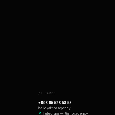
//
ТАМОС
+998 95 528 58 58
hello@imor.agency
↗
Telegram — @imoragency