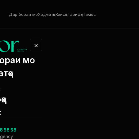
Дар бораи мо
Хидматҳо
Кейсҳо
Тарифҳо
Тамос
×
ораи мо
тҳо
о
ҳо
с
8 58 58
agency