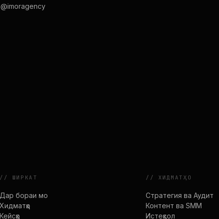
 @imoragency
//
ШИРКАТ
//
ХИДМАТҲО
Дар бораи мо
Стратегия ва Аудит
Хидматҳо
Контент ва SMM
Кейсҳо
Истеҳсол