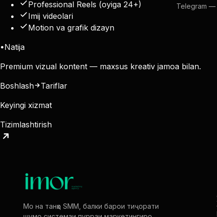
Professional Reels (oyiga 24+)
Telegram —
Imij videolari
Motion va grafik dizayn
•
Natija
Premium vizual kontent — maxsus kreativ jamoa bilan.
Boshlash
Tariflar
Keyingi xizmat
Tizimlashtirish
Мо на танҳо SMM, балки барои тиҷорати
шумо системаи пурраи маркетингиро