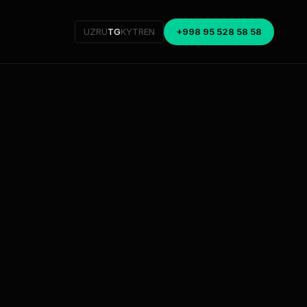
UZ
RU
TG
KY
TR
EN
+998 95 528 58 58