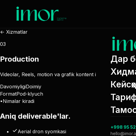
← Xizmatlar
03
Дар б
Production
Хидма
Videolar, Reels, motion va grafik kontent ishlab chiqarish.
Кейсҳ
Davomiyligi
Doimiy
Format
Pod-klyuch
Тариф
•
Nimalar kiradi
Тамо
Aniq
deliverable'lar
.
+998 95 52
Aerial dron syomkasi
hello@imor.