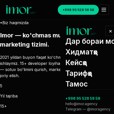
+998 95 528 58 58
•
Biz haqimizda
×
Imor — ko'chmas mulk uchun
Дар бораи м
marketing tizimi
.
Хидматҳо
2021 yildan buyon faqat ko'chmas mulk sohasida
Кейсҳо
ishlaymiz. 15+ developer loyihasini noldan ishga tushirdik
— sotuv bo'limini qurish, marketing va undiruv tizimlarini
Тарифҳо
joriy etish.
Тамос
5
Yil tajriba
+998 95 528 58 58
hello@imor.agency
15+
Telegram — @imoragency