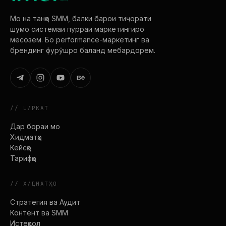
Мо на танҳо SMM, балки барои тиҷорати
шумо системаи пурраи маркетингиро
месозем. Бо performance-маркетинг ва
брендинг фурӯшро баланд мебардорем.
//
ШИРКАТ
Дар бораи мо
Хидматҳо
Кейсҳо
Тарифҳо
//
ХИДМАТҲО
Стратегия ва Аудит
Контент ва SMM
Истеҳсол