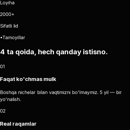
Loyiha
2000+
Sifatli lid
•
Tamoyillar
4 ta
qoida
, hech qanday istisno.
0
1
Faqat ko'chmas mulk
Boshqa nichelar bilan vaqtimizni bo'lmaymiz. 5 yil — bir
yo'nalish.
0
2
Real raqamlar