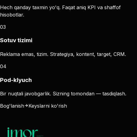
Hech qanday taxmin yo'q. Faqat aniq KPI va shaffof
hisobotlar.
0
3
Sotuv tizimi
Reklama emas, tizim. Strategiya, kontent, target, CRM.
0
4
Pod-klyuch
Bir nuqtali javobgarlik. Sizning tomondan — tasdiqlash.
Bog'lanish
Keyslarni ko'rish