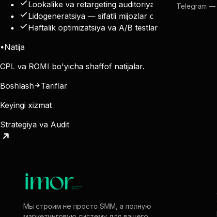
Lookalike va retargeting auditoriyalar
Telegram —
Lidogeneratsiya — sifatli mijozlar oqimi
Haftalik optimizatsiya va A/B testlar
•
Natija
CPL va ROMI bo'yicha shaffof natijalar.
Boshlash
Tariflar
Keyingi xizmat
Strategiya va Audit
Мы строим не просто SMM, а полную
маркетинговую систему для вашего