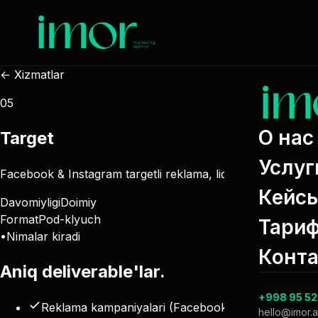
← Xizmatlar
05
О нас
Target
Услуг
Facebook & Instagram targetli reklama, lidogeneratsiya va o
Кейс
Davomiyligi
Doimiy
Format
Pod-klyuch
Тари
•
Nimalar kiradi
Конт
Aniq
deliverable'lar
.
+998 95 52
Reklama kampaniyalari (Facebook & Instagram)
hello@imor.