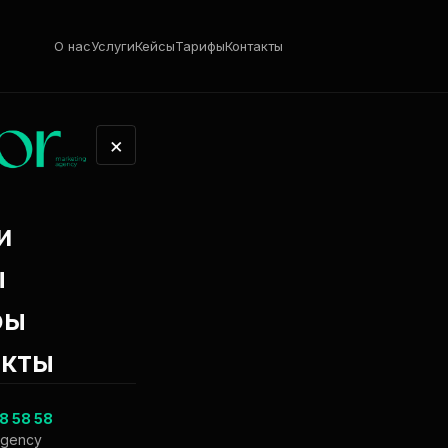
О нас
Услуги
Кейсы
Тарифы
Контакты
×
и
ptimizatsiya.
ы
фы
акты
8 58 58
agency