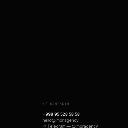
//
КОНТАКТЫ
+998 95 528 58 58
hello@imor.agency
↗
Telegram — @imoragency