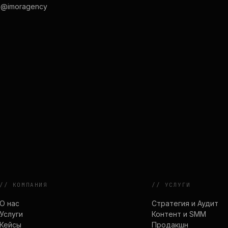
 @imoragency
//
КОМПАНИЯ
//
УСЛУГИ
О нас
Стратегия и Аудит
Услуги
Контент и SMM
Кейсы
Продакшн