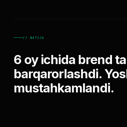
// NATIJA
6 oy ichida brend tani
barqarorlashdi. Yos
mustahkamlandi.