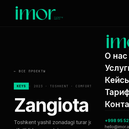
О нас
Услуг
←
ВСЕ ПРОЕКТЫ
Кейс
KEYS
·
2023
·
TOSHKENT
·
COMFORT
Тари
Zangiota City
Конт
+998 95 52
Toshkent yashil zonadagi turar joy majmuasi — 
hello@imor.