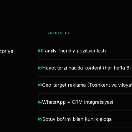
YONDASHUV
Family-friendly pozitsionlash
toriya
0
1
Hayot tarzi haqida kontent (har hafta 6
0
2
Geo-target reklama (Toshkent va viloyat
0
3
WhatsApp + CRM integratsiyasi
0
4
Sotuv bo'limi bilan kunlik aloqa
0
5