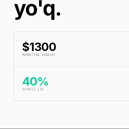
yo'q.
$1300
MARKETING XARAJAT
40%
SIFATLI LID