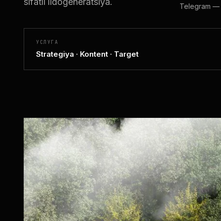
sifatli lidogeneratsiya.
Telegram —
УСЛУГА
Strategiya · Kontent · Target