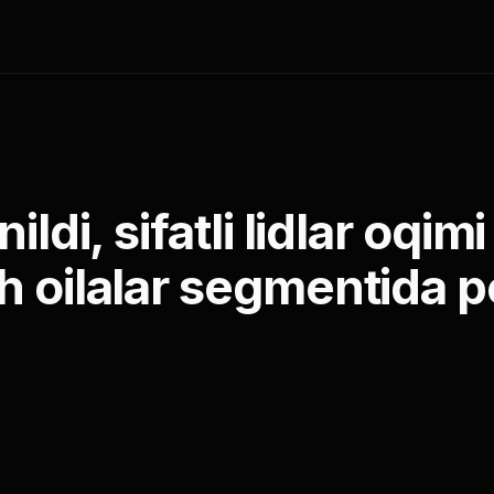
ldi, sifatli lidlar oqimi
h oilalar segmentida p