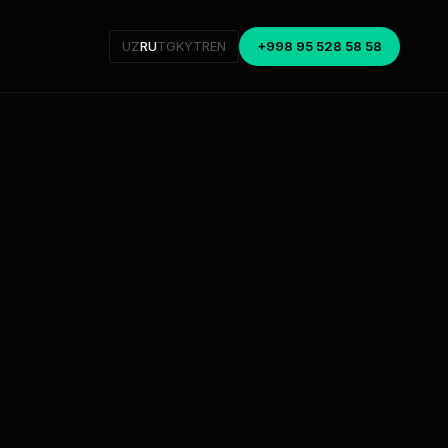
UZ
RU
TG
KY
TR
EN
+998 95 528 58 58