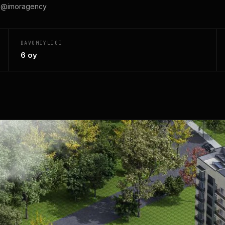
 @imoragency
DAVOMIYLIGI
6 oy