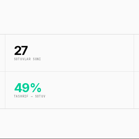
27
SOTUVLAR SONI
49%
TASHRIF → SOTUV