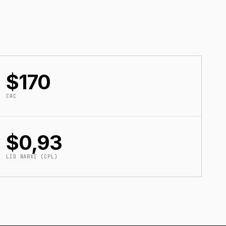
$170
CAC
$0,93
LID NARXI (CPL)