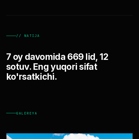
// NATIJA
7 oy davomida 669 lid, 12
sotuv. Eng yuqori sifat
ko'rsatkichi.
GALEREYA