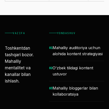
VAZIFA
YONDASHUV
Mahalliy auditoriya uchun
Toshkentdan
0
1
alohida kontent strategiyasi
tashqari bozor.
Mahalliy
mentalitet va
O'zbek tilidagi kontent
0
2
ustuvor
kanallar bilan
ishlash.
Mahalliy bloggerlar bilan
0
3
kollaboratsiya