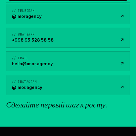
// TELEGRAM
@imoragency
↗
// WHATSAPP
+998 95 528 58 58
↗
// EMAIL
hello@imor.agency
↗
// INSTAGRAM
@imor.agency
↗
Сделайте
первый шаг
к росту.