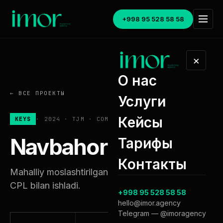
+998 95 528 58 58
×
О нас
←
ВСЕ ПРОЕКТЫ
Услуги
Кейсы
KEYS
·
2024
·
TJM
·
COMFORT
Navbahor
Тарифы
Контакты
Mahalliy moslashtirilgan strategiya — eng arzon
CPL bilan ishladi.
+998 95 528 58 58
hello@imor.agency
Telegram — @imoragency