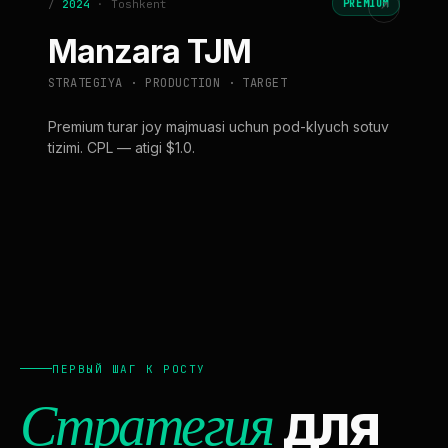
/
2024
·
Toshkent
PREMIUM
↗
Manzara TJM
STRATEGIYA · PRODUCTION · TARGET
Premium turar joy majmuasi uchun pod-klyuch sotuv
tizimi. CPL — atigi $1.0.
ПЕРВЫЙ ШАГ К РОСТУ
Стратегия
для